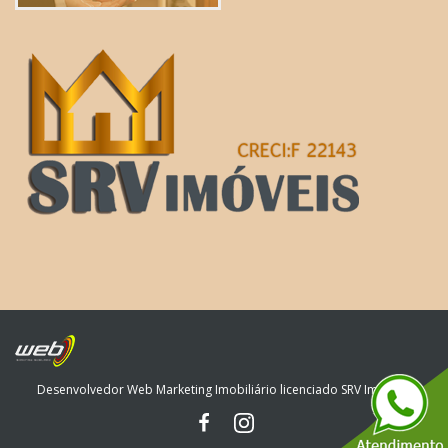
Desenvolvedor Web Marketing Imobiliário licenciado SRV Imóveis.